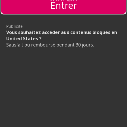
page une (1) seule fois.
Entrer
Cliquez sur votre pays :
Publicité
Vous souhaitez accéder aux contenus bloqués en
United States ?
Satisfait ou remboursé pendant 30 jours.
Autre pays
Entrez votre code d'accès
: